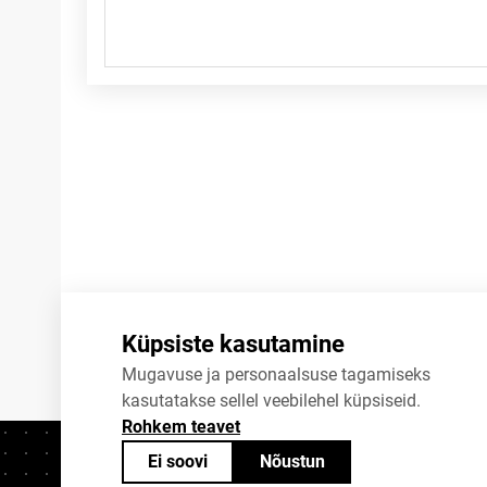
Märkused
Küpsiste kasutamine
Mugavuse ja personaalsuse tagamiseks
kasutatakse sellel veebilehel küpsiseid.
Rohkem teavet
Ei soovi
Nõustun
Kontaktid
+372 625 9300
stat@stat.ee
K