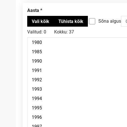
Aasta
Sõna algus
Valitud:
0
Kokku:
37