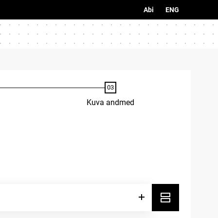
Abi
ENG
Kuva andmed