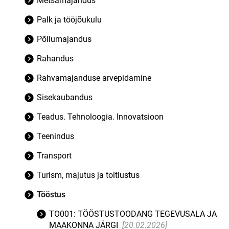
Metsamajandus
Palk ja tööjõukulu
Põllumajandus
Rahandus
Rahvamajanduse arvepidamine
Sisekaubandus
Teadus. Tehnoloogia. Innovatsioon
Teenindus
Transport
Turism, majutus ja toitlustus
Tööstus
TO001: TÖÖSTUSTOODANG TEGEVUSALA JA
MAAKONNA JÄRGI
[20.02.2026]