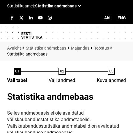
Abi
ENG
Statistika andmebaas
Majandus
Tööstus
Statistika andmebaas
Vali tabel
Vali andmed
Kuva andmed
Statistika andmebaas
Selles andmebaasis ei ole avaldatud
väliskaubandusstatistika andmetabelid.
Väliskaubandusstatistika andmetabelid on avaldatud
väliskaubanduse andmebaasis
.