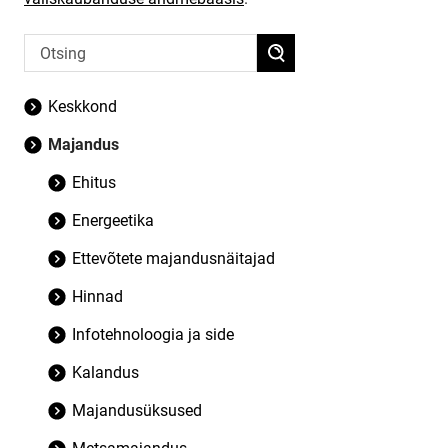
Keskkond
Majandus
Ehitus
Energeetika
Ettevõtete majandusnäitajad
Hinnad
Infotehnoloogia ja side
Kalandus
Majandusüksused