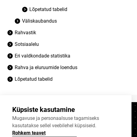
Lõpetatud tabelid
Väliskaubandus
Rahvastik
Sotsiaalelu
Eri valdkondade statistika
Rahva ja eluruumide loendus
Lõpetatud tabelid
Küpsiste kasutamine
Kontaktid
+372 625 9300
Mugavuse ja personaalsuse tagamiseks
kasutatakse sellel veebilehel küpsiseid.
stat@stat.ee
Rohkem teavet