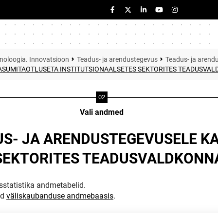
noloogia. Innovatsioon
Teadus- ja arendustegevus
Teadus- ja arendu
KASUMITAOTLUSETA INSTITUTSIONAALSETES SEKTORITES TEADUSVAL
Vali andmed
US- JA ARENDUSTEGEVUSELE K
SEKTORITES TEADUSVALDKONNA
statistika andmetabelid.
ud
väliskaubanduse andmebaasis
.