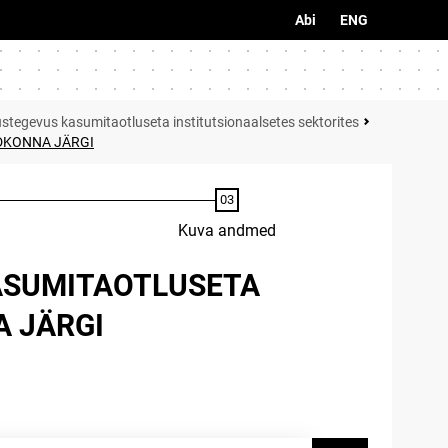
Abi
ENG
stegevus kasumitaotluseta institutsionaalsetes sektorites
DKONNA JÄRGI
Kuva andmed
ASUMITAOTLUSETA
 JÄRGI