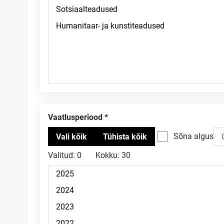
Vaatlusperiood
Sõna algus
Valitud:
0
Kokku:
30