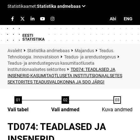
Abi
ENG
Statistika andmebaas
Majandus
Teadus.
Tehnoloogia. Innovatsioon
Teadus- ja arendustegevus
Teadus- ja arendustegevus kasumitaotluseta
institutsionaalsetes sektorites
TD074: TEADLASED JA
INSENERID KASUMITAOTLUSETA INSTITUTSIONAALSETES
SEKTORITES TEADUSVALDKONNA JA SOO JÄRGI
Vali tabel
Vali andmed
Kuva andmed
TD074: TEADLASED JA
INSENERID