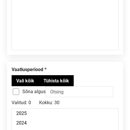
Vaatlusperiood
Sõna algus
Valitud:
0
Kokku:
30