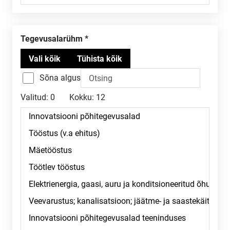
Tegevusalarühm
Sõna algus
Valitud:
0
Kokku:
12