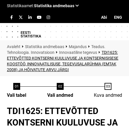
Abi
ENG
Statistika andmebaas
Majandus
Teadus.
Tehnoloogia. Innovatsioon
Innovaatiline tegevus
TDI1625:
ETTEVÕTTED KONTSERNI KUULUVUSE JA KONTSERNISISESE
KOOSTÖÖ, INNOVAATILISUSE, TEGEVUSALARÜHMA (EMTAK
2008) JA HÕIVATUTE ARVU JÄRGI
Vali tabel
Vali andmed
Kuva andmed
TDI1625: ETTEVÕTTED
KONTSERNI KUULUVUSE JA