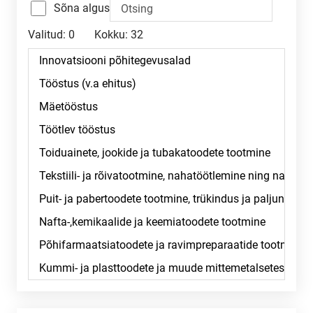
Sõna algus
Valitud:
0
Kokku:
32