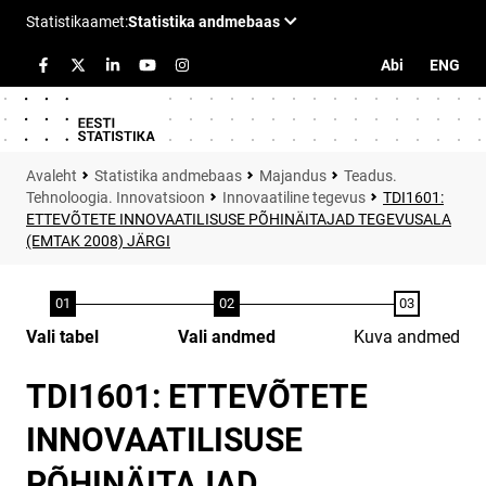
Abi
ENG
Statistika andmebaas
Majandus
Teadus.
Tehnoloogia. Innovatsioon
Innovaatiline tegevus
TDI1601:
ETTEVÕTETE INNOVAATILISUSE PÕHINÄITAJAD TEGEVUSALA
(EMTAK 2008) JÄRGI
Vali tabel
Vali andmed
Kuva andmed
TDI1601: ETTEVÕTETE
INNOVAATILISUSE
PÕHINÄITAJAD