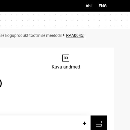
Abi
ENG
se koguprodukt tootmise meetodil
RAA0045:
Kuva andmed
)