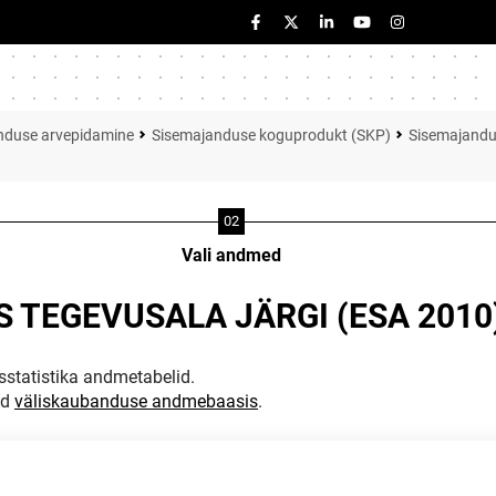
duse arvepidamine
Sisemajanduse koguprodukt (SKP)
Sisemajandu
Vali andmed
 TEGEVUSALA JÄRGI (ESA 2010
statistika andmetabelid.
ud
väliskaubanduse andmebaasis
.