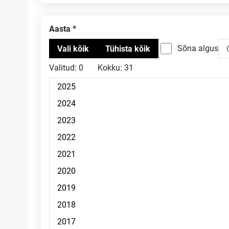
Aasta
Sõna algus
Valitud:
0
Kokku:
31