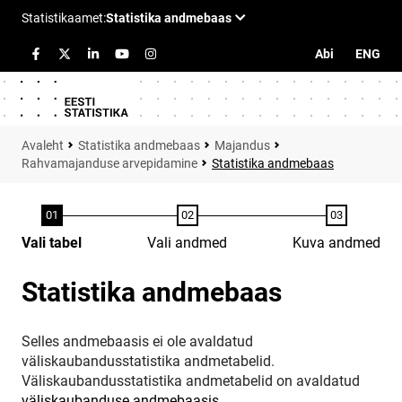
Abi
ENG
Statistika andmebaas
Majandus
Rahvamajanduse arvepidamine
Statistika andmebaas
Vali tabel
Vali andmed
Kuva andmed
Statistika andmebaas
Selles andmebaasis ei ole avaldatud
väliskaubandusstatistika andmetabelid.
Väliskaubandusstatistika andmetabelid on avaldatud
väliskaubanduse andmebaasis
.