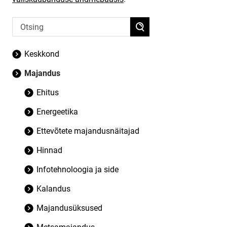
Keskkond
Majandus
Ehitus
Energeetika
Ettevõtete majandusnäitajad
Hinnad
Infotehnoloogia ja side
Kalandus
Majandusüksused