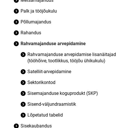
Metsamajandus
Palk ja tööjõukulu
Põllumajandus
Rahandus
Rahvamajanduse arvepidamine
Rahvamajanduse arvepidamise lisanäitajad
(tööhõive, tootlikkus, tööjõu ühikukulu)
Satelliit-arvepidamine
Sektorikontod
Sisemajanduse koguprodukt (SKP)
Sisend-väljundraamistik
Lõpetatud tabelid
Sisekaubandus