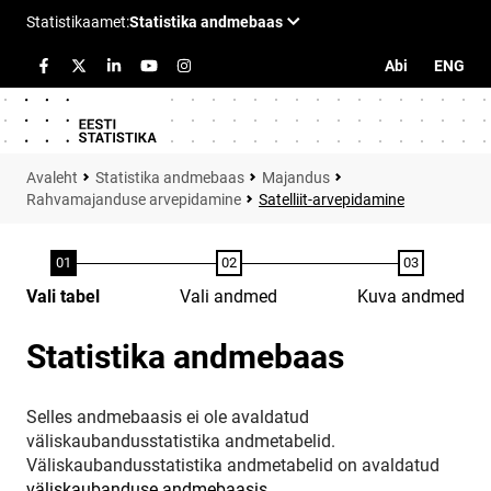
Abi
ENG
Statistika andmebaas
Majandus
Rahvamajanduse arvepidamine
Satelliit-arvepidamine
Vali tabel
Vali andmed
Kuva andmed
Statistika andmebaas
Selles andmebaasis ei ole avaldatud
väliskaubandusstatistika andmetabelid.
Väliskaubandusstatistika andmetabelid on avaldatud
väliskaubanduse andmebaasis
.