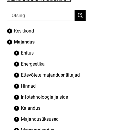
Keskkond
Majandus
Ehitus
Energeetika
Ettevõtete majandusnäitajad
Hinnad
Infotehnoloogia ja side
Kalandus
Majandusüksused