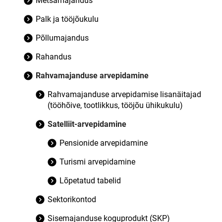
Metsamajandus
Palk ja tööjõukulu
Põllumajandus
Rahandus
Rahvamajanduse arvepidamine
Rahvamajanduse arvepidamise lisanäitajad
(tööhõive, tootlikkus, tööjõu ühikukulu)
Satelliit-arvepidamine
Pensionide arvepidamine
Turismi arvepidamine
Lõpetatud tabelid
Sektorikontod
Sisemajanduse koguprodukt (SKP)