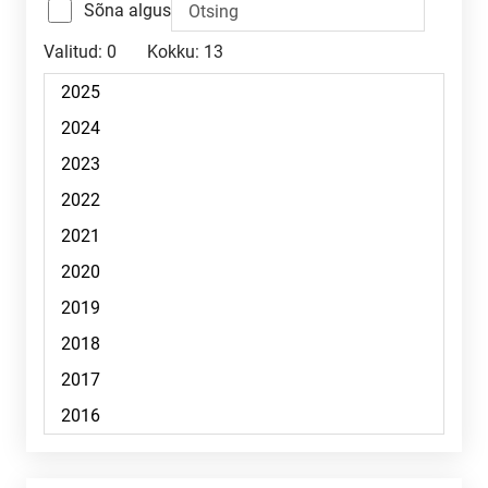
Sõna algus
Valitud:
0
Kokku:
13