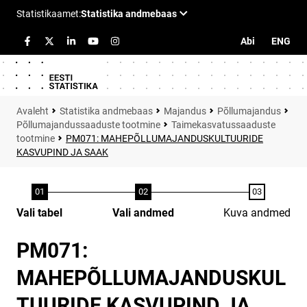
Abi
ENG
Statistika andmebaas
Majandus
Põllumajandus
Põllumajandussaaduste tootmine
Taimekasvatussaaduste
tootmine
PM071: MAHEPÕLLUMAJANDUSKULTUURIDE
KASVUPIND JA SAAK
Vali tabel
Vali andmed
Kuva andmed
PM071:
MAHEPÕLLUMAJANDUSKUL
TUURIDE KASVUPIND JA