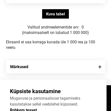
Valitud andmeelementide arv:
0
(maksimaalselt on lubatud 1 000 000)
Ekraanil ei saa korraga kuvada üle 1 000 rea ja 100
veeru
Märkused
Küpsiste kasutamine
Kontaktid
+372 625 9300
Mugavuse ja personaalsuse tagamiseks
kasutatakse sellel veebilehel küpsiseid.
stat@stat.ee
Rohkem teavet