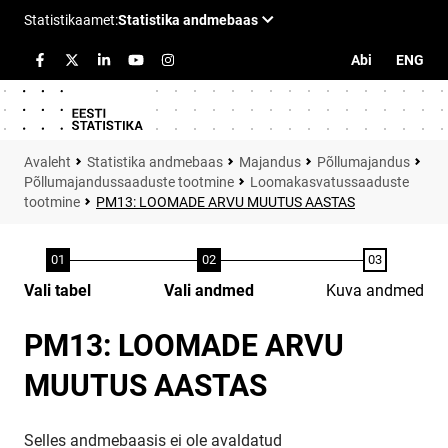
Abi
ENG
Statistika andmebaas
Majandus
Põllumajandus
Põllumajandussaaduste tootmine
Loomakasvatussaaduste
tootmine
PM13: LOOMADE ARVU MUUTUS AASTAS
Vali tabel
Vali andmed
Kuva andmed
PM13: LOOMADE ARVU
MUUTUS AASTAS
Selles andmebaasis ei ole avaldatud