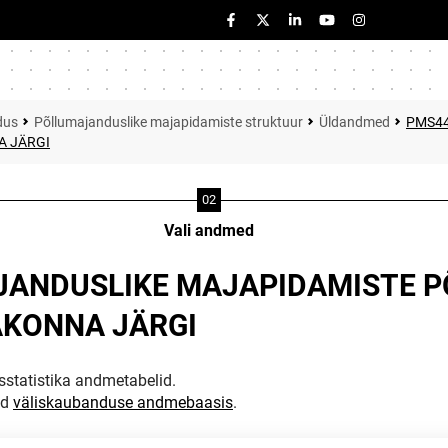
dus
Põllumajanduslike majapidamiste struktuur
Üldandmed
PMS44
A JÄRGI
Vali andmed
JANDUSLIKE MAJAPIDAMISTE 
AKONNA JÄRGI
statistika andmetabelid.
ud
väliskaubanduse andmebaasis
.