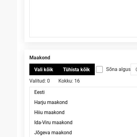
Maakond
Sõna algus
Valitud:
0
Kokku:
16