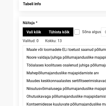
Tabeli info
Näitaja
Sõna algus
Valitud:
0
Kokku:
13