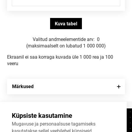
Valitud andmeelementide arv:
0
(maksimaalselt on lubatud 1 000 000)
Ekraanil ei saa korraga kuvada üle 1 000 rea ja 100
veeru
Märkused
Küpsiste kasutamine
Kontaktid
+372 625 9300
Mugavuse ja personaalsuse tagamiseks
kasutatakse sellel veebilehel küpsiseid.
stat@stat.ee