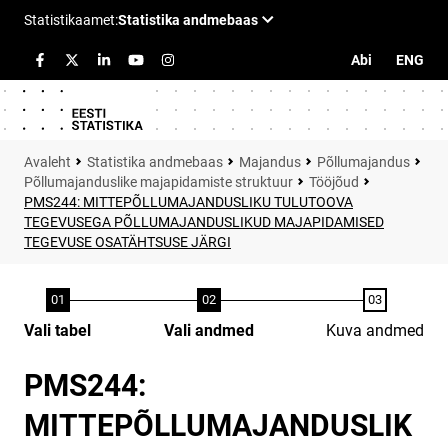
Abi
ENG
Statistika andmebaas
Majandus
Põllumajandus
Põllumajanduslike majapidamiste struktuur
Tööjõud
PMS244: MITTEPÕLLUMAJANDUSLIKU TULUTOOVA
TEGEVUSEGA PÕLLUMAJANDUSLIKUD MAJAPIDAMISED
TEGEVUSE OSATÄHTSUSE JÄRGI
Vali tabel
Vali andmed
Kuva andmed
PMS244:
MITTEPÕLLUMAJANDUSLIK