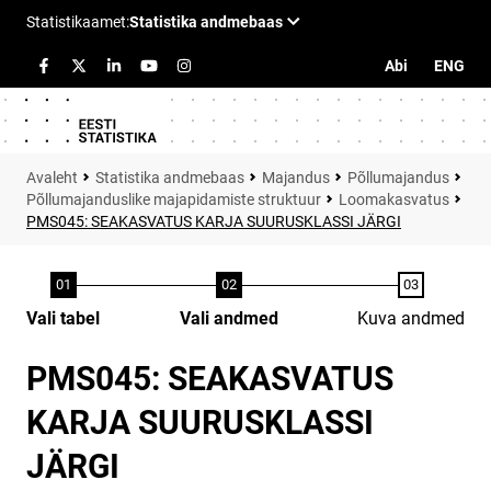
Abi
ENG
Statistika andmebaas
Majandus
Põllumajandus
Põllumajanduslike majapidamiste struktuur
Loomakasvatus
PMS045: SEAKASVATUS KARJA SUURUSKLASSI JÄRGI
Vali tabel
Vali andmed
Kuva andmed
PMS045: SEAKASVATUS
KARJA SUURUSKLASSI
JÄRGI