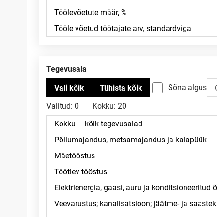
Tegevusala
Sõna algus
Valitud:
0
Kokku:
20