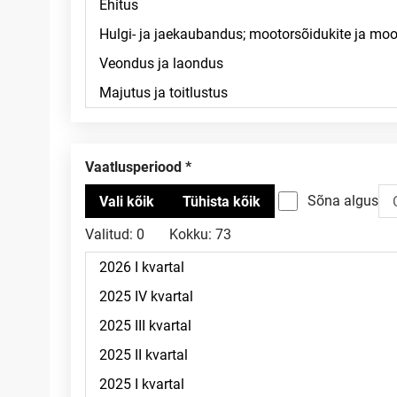
Vaatlusperiood
Sõna algus
Valitud:
0
Kokku:
73