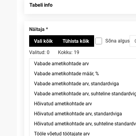
Tabeli info
Näitaja
Sõna algus
Valitud:
0
Kokku:
19