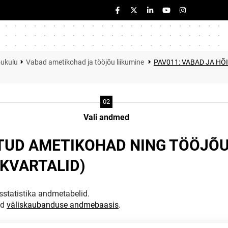
õukulu
Vabad ametikohad ja tööjõu liikumine
PAV011: VABAD JA HÕ
Vali andmed
ATUD AMETIKOHAD NING TÖÖJÕU
(KVARTALID)
statistika andmetabelid.
ud
väliskaubanduse andmebaasis
.