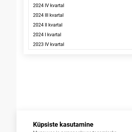
Märkused
Küpsiste kasutamine