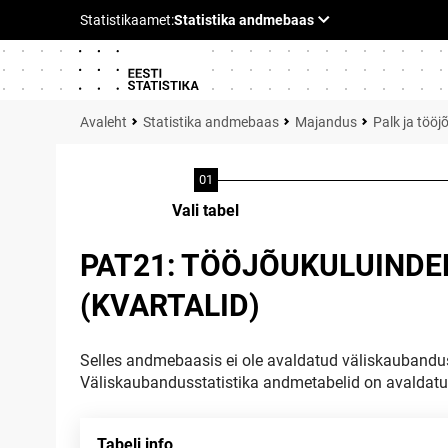
Statistika andmebaas
Majandus
Palk ja tööj
Vali tabel
PAT21: TÖÖJÕUKULUINDEK
(KVARTALID)
Selles andmebaasis ei ole avaldatud väliskaubandus
Väliskaubandusstatistika andmetabelid on avaldat
Tabeli info