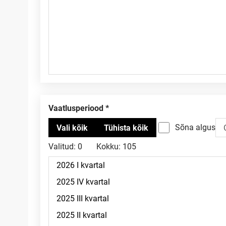
Vaatlusperiood
Sõna algus
Valitud:
0
Kokku:
105