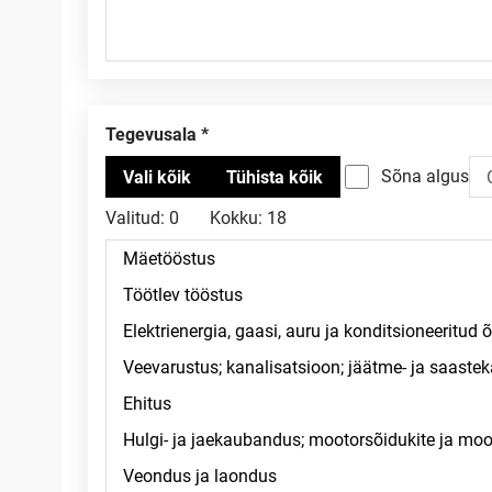
Tegevusala
Sõna algus
Valitud:
0
Kokku:
18