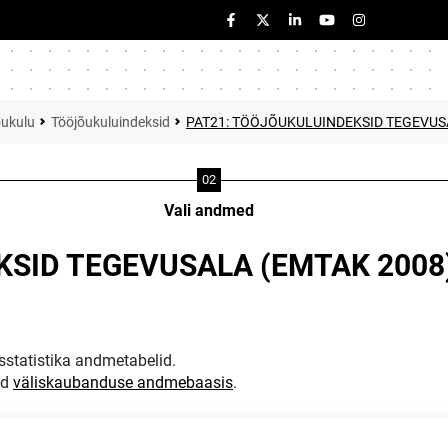
õukulu
Tööjõukuluindeksid
PAT21: TÖÖJÕUKULUINDEKSID TEGEVUSAL
Vali andmed
SID TEGEVUSALA (EMTAK 2008) 
statistika andmetabelid.
ud
väliskaubanduse andmebaasis
.