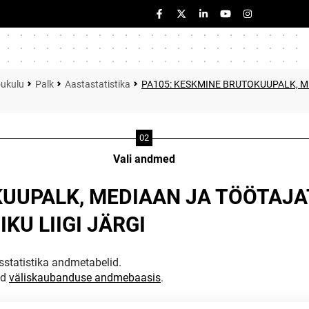
õukulu
Palk
Aastastatistika
PA105: KESKMINE BRUTOKUUPALK, 
Vali andmed
KUUPALK, MEDIAAN JA TÖÖTAJA
U LIIGI JÄRGI
statistika andmetabelid.
ud
väliskaubanduse andmebaasis
.