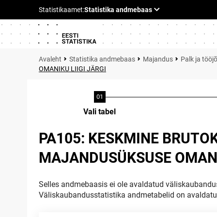
Statistika andmebaas
Majandus
Palk ja tööj
OMANIKU LIIGI JÄRGI
Vali tabel
PA105: KESKMINE BRUTO
MAJANDUSÜKSUSE OMANIK
Selles andmebaasis ei ole avaldatud väliskaubandus
Väliskaubandusstatistika andmetabelid on avaldat