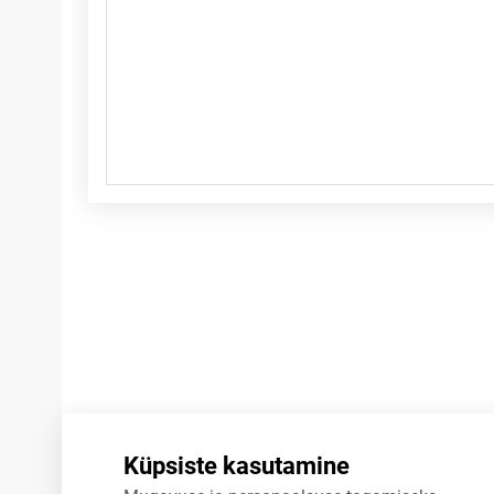
Märkused
Küpsiste kasutamine