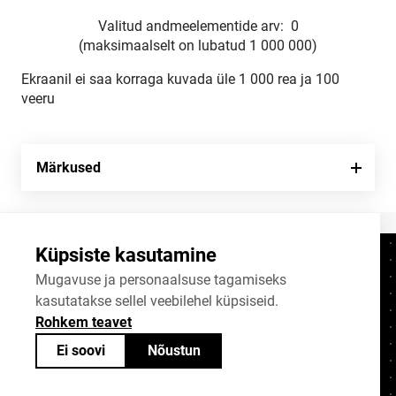
Valitud andmeelementide arv:
0
(maksimaalselt on lubatud 1 000 000)
Ekraanil ei saa korraga kuvada üle 1 000 rea ja 100
veeru
Märkused
Küpsiste kasutamine
Kontaktid
+372 625 9300
Mugavuse ja personaalsuse tagamiseks
kasutatakse sellel veebilehel küpsiseid.
stat@stat.ee
Rohkem teavet
Küpsiste sätted
Ei soovi
Nõustun
Statistikaameti avaandmed on jagatavad
Creative Commonsi (CC) litsentsiga
BY-SA 4.0