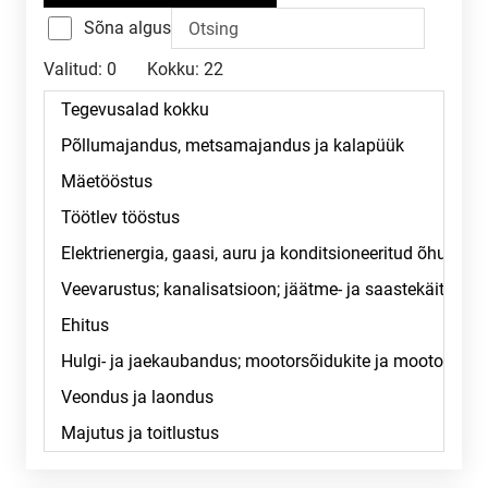
Sõna algus
Valitud:
0
Kokku:
22