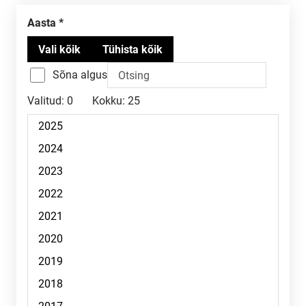
Aasta
Sõna algus
Valitud:
0
Kokku:
25