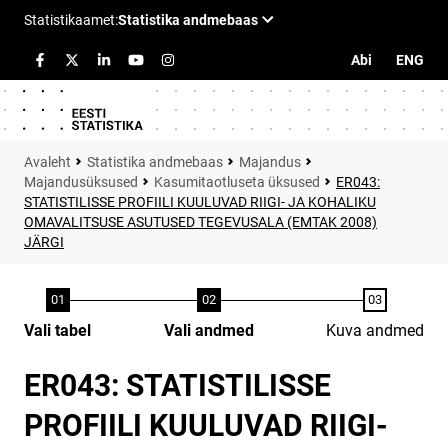
Abi
ENG
Statistika andmebaas
Majandus
Majandusüksused
Kasumitaotluseta üksused
ER043:
STATISTILISSE PROFIILI KUULUVAD RIIGI- JA KOHALIKU
OMAVALITSUSE ASUTUSED TEGEVUSALA (EMTAK 2008)
JÄRGI
Vali tabel
Vali andmed
Kuva andmed
ER043: STATISTILISSE
PROFIILI KUULUVAD RIIGI-