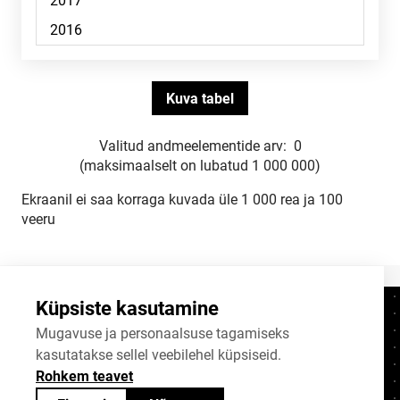
Valitud andmeelementide arv:
0
(maksimaalselt on lubatud 1 000 000)
Ekraanil ei saa korraga kuvada üle 1 000 rea ja 100
veeru
Küpsiste kasutamine
Kontaktid
+372 625 9300
Mugavuse ja personaalsuse tagamiseks
kasutatakse sellel veebilehel küpsiseid.
stat@stat.ee
Rohkem teavet
Küpsiste sätted