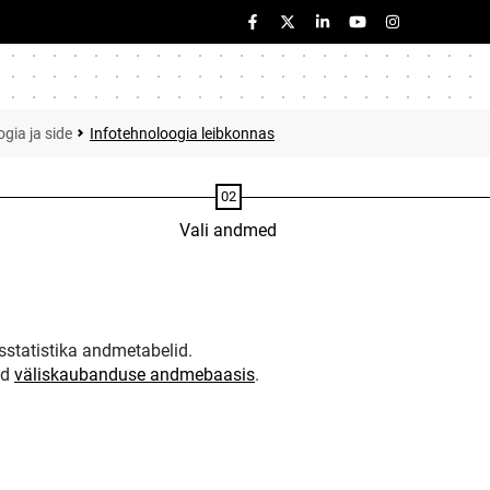
gia ja side
Infotehnoloogia leibkonnas
Vali andmed
statistika andmetabelid.
ud
väliskaubanduse andmebaasis
.