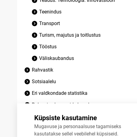
Teadus. Tehnoloogia. Innovatsioon
Teenindus
Transport
Turism, majutus ja toitlustus
Tööstus
Väliskaubandus
Rahvastik
Sotsiaalelu
Eri valdkondade statistika
Rahva ja eluruumide loendus
Lõpetatud tabelid
Küpsiste kasutamine
Mugavuse ja personaalsuse tagamiseks
kasutatakse sellel veebilehel küpsiseid.