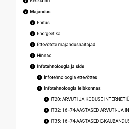
Keskkond
Majandus
Ehitus
Energeetika
Ettevõtete majandusnäitajad
Hinnad
Infotehnoloogia ja side
Infotehnoloogia ettevõttes
Infotehnoloogia leibkonnas
IT20: ARVUTI JA KODUSE INTERNET
IT32: 16−74-AASTASED ARVUTI- JA
IT35: 16−74-AASTASED E-KAUBANDU