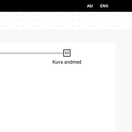
Abi
ENG
Kuva andmed