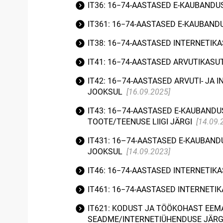
IT36: 16−74-AASTASED E-KAUBAND
IT361: 16−74-AASTASED E-KAUBAN
IT38: 16−74-AASTASED INTERNETI
IT41: 16−74-AASTASED ARVUTIKAS
IT42: 16–74-AASTASED ARVUTI- JA
JOOKSUL
[16.09.2025]
IT43: 16–74-AASTASED E-KAUBANDU
TOOTE/TEENUSE LIIGI JÄRGI
[14.09.
IT431: 16–74-AASTASED E-KAUBAND
JOOKSUL
[14.09.2023]
IT46: 16−74-AASTASED INTERNETIK
IT461: 16−74-AASTASED INTERNETI
IT621: KODUST JA TÖÖKOHAST EEM
SEADME/INTERNETIÜHENDUSE JÄRG