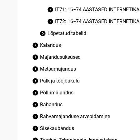
IT71: 16−74 AASTASED INTERNETIK
IT72: 16−74 AASTASED INTERNETIK
Lõpetatud tabelid
Kalandus
Majandusüksused
Metsamajandus
Palk ja tööjõukulu
Põllumajandus
Rahandus
Rahvamajanduse arvepidamine
Sisekaubandus