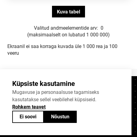
Valitud andmeelementide arv:
0
(maksimaalselt on lubatud 1 000 000)
Ekraanil ei saa korraga kuvada üle 1 000 rea ja 100
veeru
Küpsiste kasutamine
Kontaktid
+372 625 9300
Mugavuse ja personaalsuse tagamiseks
kasutatakse sellel veebilehel küpsiseid.
stat@stat.ee
Rohkem teavet
Küpsiste sätted
Ei soovi
Nõustun
Statistikaameti avaandmed on jagatavad
Creative Commonsi (CC) litsentsiga
BY-SA 4.0