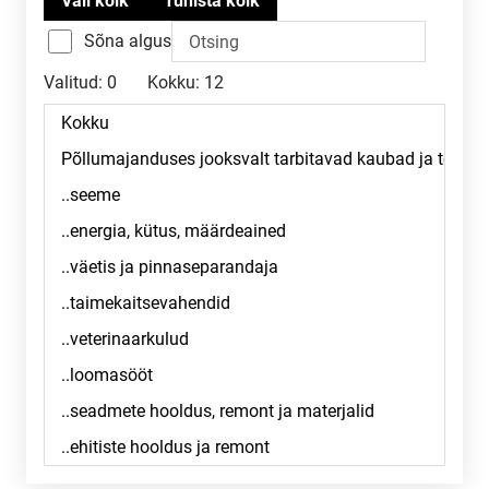
Sõna algus
Valitud:
0
Kokku:
12