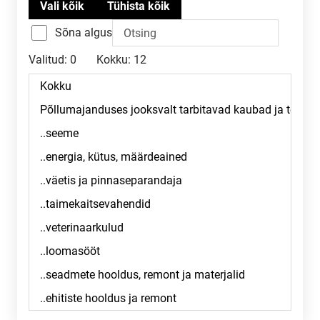
Sõna algus
Valitud:
0
Kokku:
12