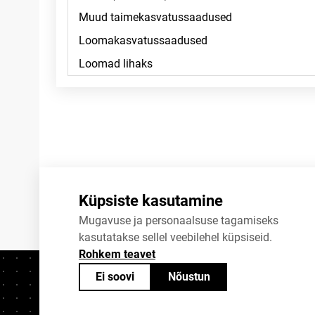
Küpsiste kasutamine
Mugavuse ja personaalsuse tagamiseks
kasutatakse sellel veebilehel küpsiseid.
Rohkem teavet
Ei soovi
Nõustun
Kontaktid
+372 625 9300
stat@stat.ee
K
Statistikaameti avaandmed on jagatavad
Creative Commons