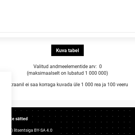
Valitud andmeelementide arv:
0
(maksimaalselt on lubatud 1 000 000)
Ekraanil ei saa korraga kuvada üle 1 000 rea ja 100 veeru
üpsiste sätted
i (CC) litsentsiga
BY-SA 4.0