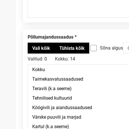
Põllumajandussaadus
Sõna algus
Valitud:
0
Kokku:
14