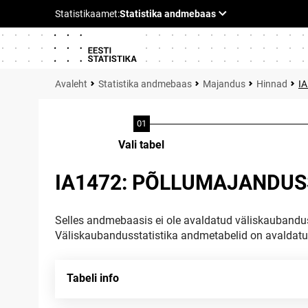
Statistika andmebaas
Majandus
Hinnad
I
Vali tabel
IA1472: PÕLLUMAJANDUSS
Selles andmebaasis ei ole avaldatud väliskaubandus
Väliskaubandusstatistika andmetabelid on avaldat
Tabeli info