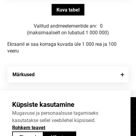
Valitud andmeelementide arv:
0
(maksimaalselt on lubatud 1 000 000)
Ekraanil ei saa korraga kuvada üle 1 000 rea ja 100
veeru
Märkused
Küpsiste kasutamine
Kontaktid
+372 625 9300
Mugavuse ja personaalsuse tagamiseks
kasutatakse sellel veebilehel küpsiseid.
stat@stat.ee
Rohkem teavet
Küpsiste sätted