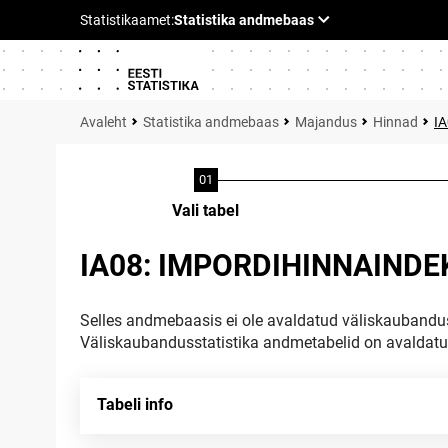
Statistika andmebaas
Majandus
Hinnad
I
Vali tabel
IA08: IMPORDIHINNAINDEK
Selles andmebaasis ei ole avaldatud väliskaubandus
Väliskaubandusstatistika andmetabelid on avaldat
Tabeli info