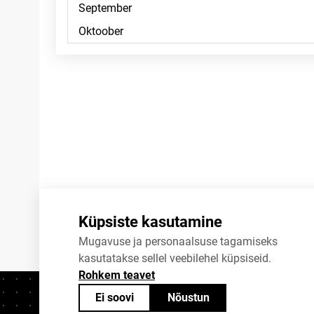
Märkused
Küpsiste kasutamine
Mugavuse ja personaalsuse tagamiseks
kasutatakse sellel veebilehel küpsiseid.
Rohkem teavet
Ei soovi
Nõustun
Kontaktid
+372 625 9300
stat@stat.ee
K