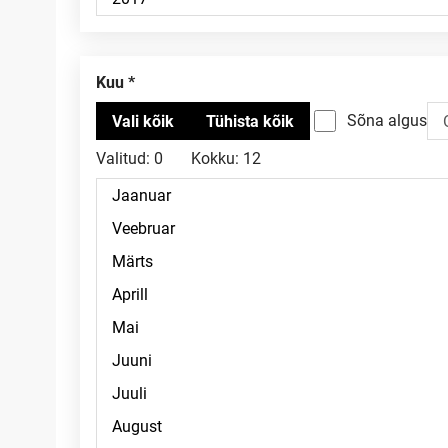
Kuu
Sõna algus
Valitud:
0
Kokku:
12