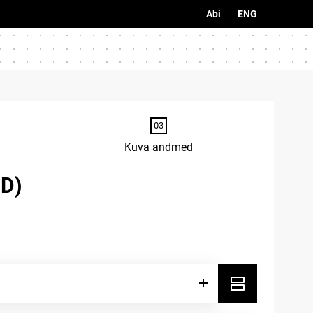
Abi
ENG
Kuva andmed
D)