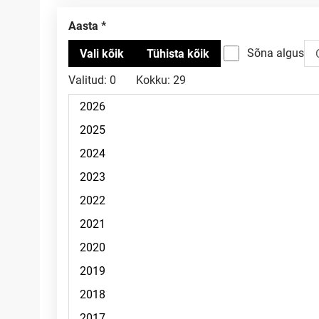
Aasta
Sõna algus
Valitud:
0
Kokku:
29