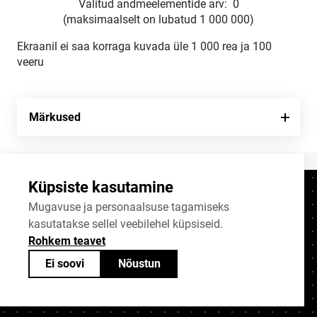
Valitud andmeelementide arv:
0
(maksimaalselt on lubatud 1 000 000)
Ekraanil ei saa korraga kuvada üle 1 000 rea ja 100
veeru
Märkused
Küpsiste kasutamine
Kontaktid
+372 625 9300
Mugavuse ja personaalsuse tagamiseks
kasutatakse sellel veebilehel küpsiseid.
stat@stat.ee
Rohkem teavet
Küpsiste sätted
Ei soovi
Nõustun
Statistikaameti avaandmed on jagatavad
Creative Commonsi (CC) litsentsiga
BY-SA 4.0