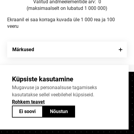
Valitud andmeelementide arv:
0
(maksimaalselt on lubatud 1 000 000)
Ekraanil ei saa korraga kuvada üle 1 000 rea ja 100
veeru
Märkused
Küpsiste kasutamine
Kontaktid
+372 625 9300
Mugavuse ja personaalsuse tagamiseks
kasutatakse sellel veebilehel küpsiseid.
stat@stat.ee
Rohkem teavet
Küpsiste sätted
Ei soovi
Nõustun
Statistikaameti avaandmed on jagatavad
Creative Commonsi (CC) litsentsiga
BY-SA 4.0