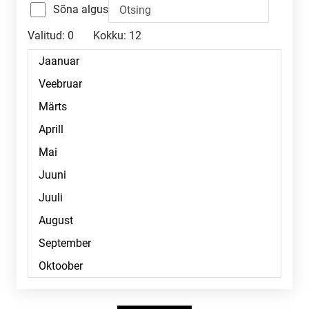
Sõna algus
Valitud:
0
Kokku:
12