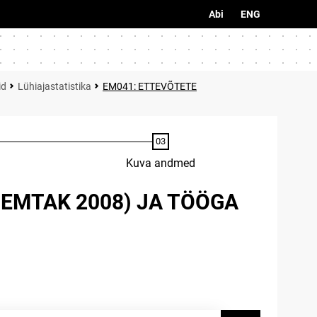
Abi
ENG
id
Lühiajastatistika
EM041: ETTEVÕTETE
Kuva andmed
EMTAK 2008) JA TÖÖGA