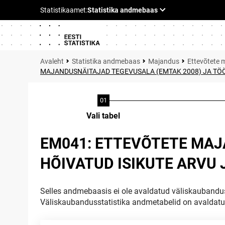
Statistika andmebaas
Majandus
Ettevõtete 
MAJANDUSNÄITAJAD TEGEVUSALA (EMTAK 2008) JA TÖÖG
Vali tabel
EM041: ETTEVÕTETE MAJ
HÕIVATUD ISIKUTE ARVU 
Selles andmebaasis ei ole avaldatud väliskaubandus
Väliskaubandusstatistika andmetabelid on avaldat