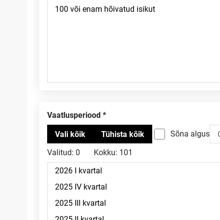
Vaatlusperiood
Sõna algus
Valitud:
0
Kokku:
101