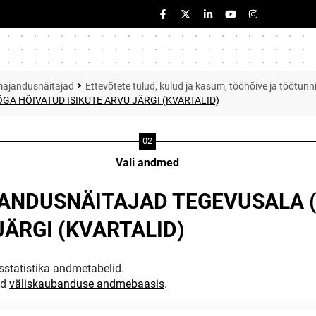
majandusnäitajad
Ettevõtete tulud, kulud ja kasum, tööhõive ja töötunn
A HÕIVATUD ISIKUTE ARVU JÄRGI (KVARTALID)
Vali andmed
ANDUSNÄITAJAD TEGEVUSALA (
JÄRGI (KVARTALID)
statistika andmetabelid.
ud
väliskaubanduse andmebaasis
.