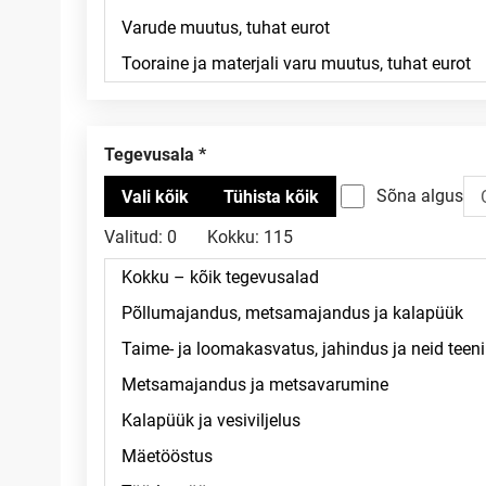
Tegevusala
Sõna algus
Valitud:
0
Kokku:
115