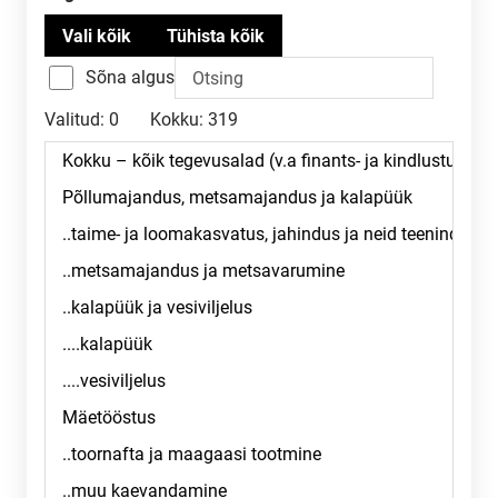
Sõna algus
Valitud:
0
Kokku:
319