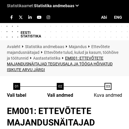
Abi
ENG
Statistika andmebaas
Majandus
Ettevõtete
majandusnäitajad
Ettevõtete tulud, kulud ja kasum, tööhõive
ja töötunnid
Aastastatistika
EM001: ETTEVÕTETE
MAJANDUSNÄITAJAD TEGEVUSALA JA TÖÖGA HÕIVATUD
ISIKUTE ARVU JÄRGI
Vali tabel
Vali andmed
Kuva andmed
EM001: ETTEVÕTETE
MAJANDUSNÄITAJAD