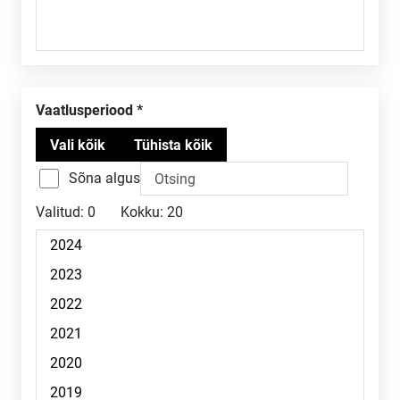
Vaatlusperiood
Sõna algus
Valitud:
0
Kokku:
20