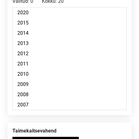
Valitud:
0
Kokku:
20
Taimekaitsevahend