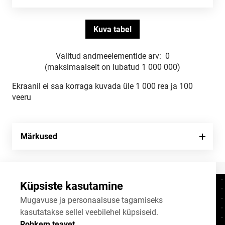
Valitud andmeelementide arv:
0
(maksimaalselt on lubatud 1 000 000)
Ekraanil ei saa korraga kuvada üle 1 000 rea ja 100
veeru
Märkused
Küpsiste kasutamine
Kontaktid
+372 625 9300
Mugavuse ja personaalsuse tagamiseks
kasutatakse sellel veebilehel küpsiseid.
stat@stat.ee
Rohkem teavet