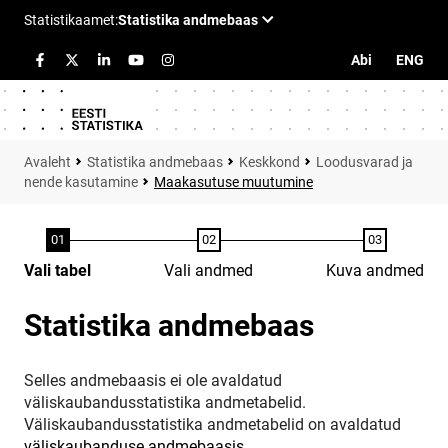
Abi
ENG
Statistika andmebaas
Keskkond
Loodusvarad ja
nende kasutamine
Maakasutuse muutumine
Vali tabel
Vali andmed
Kuva andmed
Statistika andmebaas
Selles andmebaasis ei ole avaldatud
väliskaubandusstatistika andmetabelid.
Väliskaubandusstatistika andmetabelid on avaldatud
väliskaubanduse andmebaasis
.