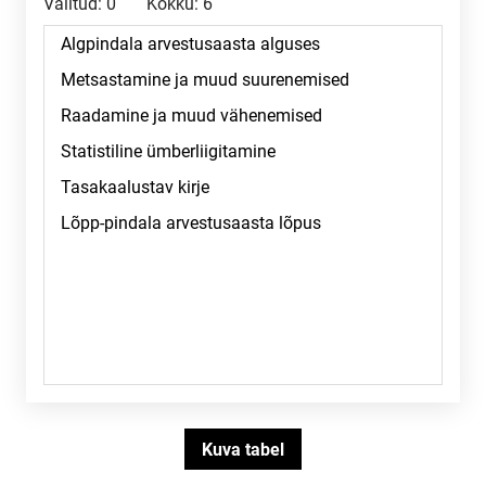
Valitud:
0
Kokku:
6