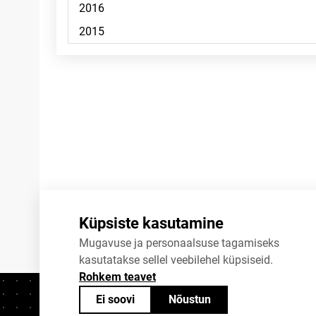
Märkused
Küpsiste kasutamine
Mugavuse ja personaalsuse tagamiseks
kasutatakse sellel veebilehel küpsiseid.
Rohkem teavet
Ei soovi
Nõustun
Kontaktid
+372 625 9300
stat@stat.ee
K