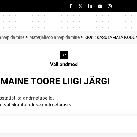
arvepidamine
Materjalivoo arvepidamine
KK92: KASUTAMATA KODUM
Vali andmed
AINE TOORE LIIGI JÄRGI
statistika andmetabelid.
ud
väliskaubanduse andmebaasis
.