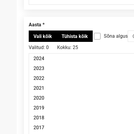
Aasta
Sõna algus
Valitud:
0
Kokku:
25