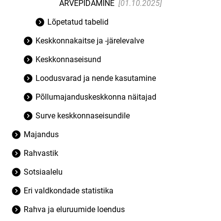
ARVEPIDAMINE
[01.10.2025]
Lõpetatud tabelid
Keskkonnakaitse ja -järelevalve
Keskkonnaseisund
Loodusvarad ja nende kasutamine
Põllumajanduskeskkonna näitajad
Surve keskkonnaseisundile
Majandus
Rahvastik
Sotsiaalelu
Eri valdkondade statistika
Rahva ja eluruumide loendus