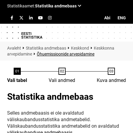
Abi
ENG
Statistika andmebaas
Keskkond
Keskkonna
arvepidamine
Õhuemissioonide arvepidamine
Vali tabel
Vali andmed
Kuva andmed
Statistika andmebaas
Selles andmebaasis ei ole avaldatud
väliskaubandusstatistika andmetabelid.
Väliskaubandusstatistika andmetabelid on avaldatud
väliskaubanduse andmebaasis
.