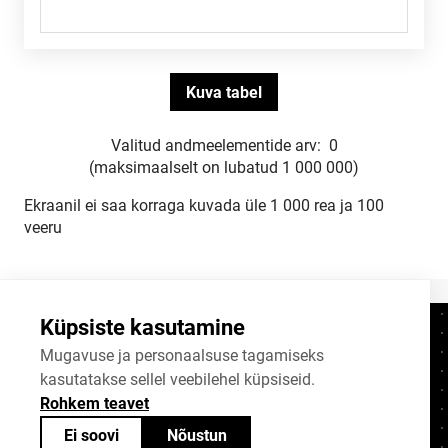
Valitud andmeelementide arv:
0
(maksimaalselt on lubatud 1 000 000)
Ekraanil ei saa korraga kuvada üle 1 000 rea ja 100
veeru
Küpsiste kasutamine
Kontaktid
+372 625 9300
Mugavuse ja personaalsuse tagamiseks
kasutatakse sellel veebilehel küpsiseid.
stat@stat.ee
Rohkem teavet
Küpsiste sätted
Ei soovi
Nõustun