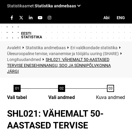
Abi
ENG
Statistika andmebaas
Eri valdkondade statistika
Üleeuroopaline tervise, vananemise ja tööjätu uuring (SHARE)
Longituudandmed
SHL021: VÄHEMALT 50-AASTASED
TERVISE ENESEHINNANGU, SOO JA SÜNNIPÕLVKONNA
JÄRGI
Vali tabel
Vali andmed
Kuva andmed
SHL021: VÄHEMALT 50-
AASTASED TERVISE