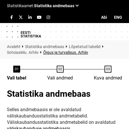
Abi
ENG
Statistika andmebaas
Lõpetatud tabelid
Sotsiaalelu. Arhiiv
Õigus ja turvalisus. Arhiiv
Vali tabel
Vali andmed
Kuva andmed
Statistika andmebaas
Selles andmebaasis ei ole avaldatud
väliskaubandusstatistika andmetabelid.
Väliskaubandusstatistika andmetabelid on avaldatud
väliskaubanduse andmebaasis
.