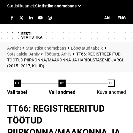
Abi
ENG
Statistika andmebaas
Lõpetatud tabelid
Sotsiaalelu. Arhiiv
Tööturg. Arhiiv
TT66: REGISTREERITUD
TÖÖTUD PIIRKONNA/MAAKONNA JA HARIDUSTASEME JÄRGI
(2015–2017, KUUD)
Vali tabel
Vali andmed
Kuva andmed
TT66: REGISTREERITUD
TÖÖTUD
PIIRKONNA/MAAKONNA JA