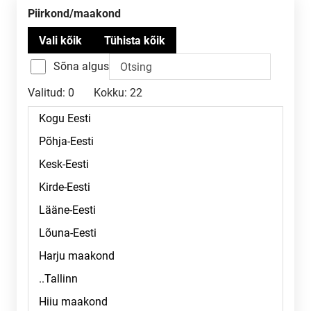
Piirkond/maakond
Sõna algus
Valitud:
0
Kokku:
22