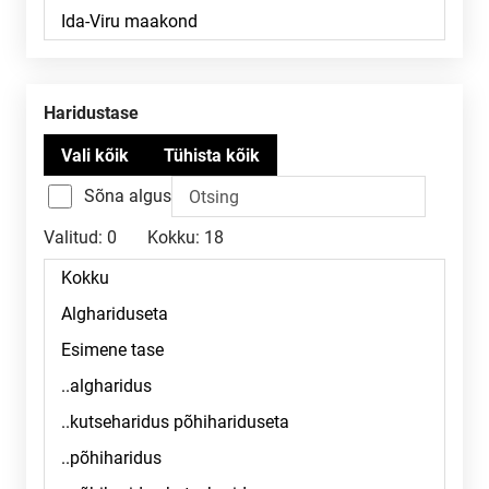
Haridustase
Sõna algus
Valitud:
0
Kokku:
18