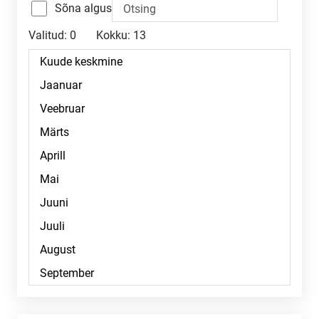
Sõna algus
Valitud:
0
Kokku:
13