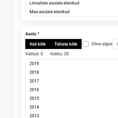
Aasta
Sõna algus
Valitud:
0
Kokku:
20