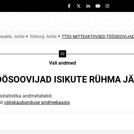
iaalelu. Arhiiv
Tööturg. Arhiiv
TT53: MITTEAKTIIVSED TÖÖSOOVIJAD
Vali andmed
ÖÖSOOVIJAD ISIKUTE RÜHMA JÄR
statistika andmetabelid.
ud
väliskaubanduse andmebaasis
.