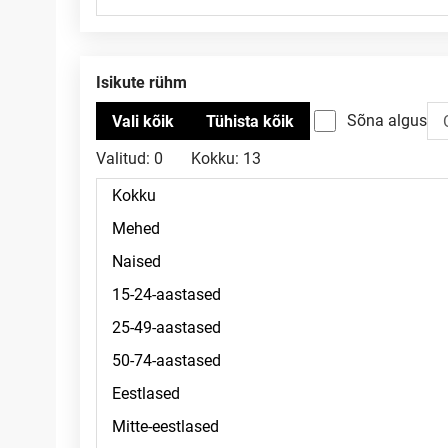
Isikute rühm
Sõna algus
Valitud:
0
Kokku:
13