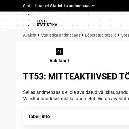
Statistika andmebaas
Lõpetatud tabelid
Sots
Vali tabel
TT53: MITTEAKTIIVSED T
Selles andmebaasis ei ole avaldatud väliskaubandus
Väliskaubandusstatistika andmetabelid on avaldat
Tabeli info