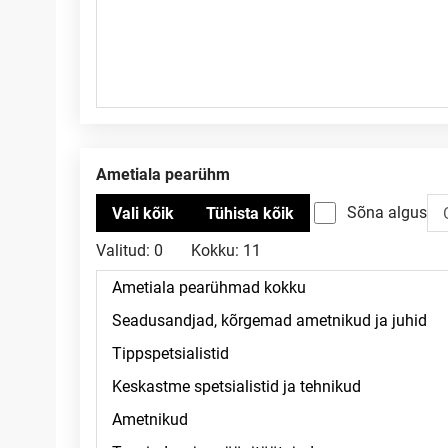
Ametiala pearühm
Sõna algus
Valitud:
0
Kokku:
11