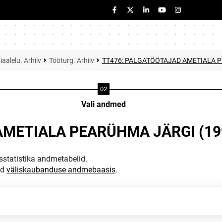
iaalelu. Arhiiv
Tööturg. Arhiiv
TT476: PALGATÖÖTAJAD AMETIALA P
Vali andmed
METIALA PEARÜHMA JÄRGI (199
statistika andmetabelid.
ud
väliskaubanduse andmebaasis
.