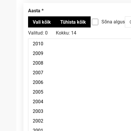
Aasta
Sõna algus
Valitud:
0
Kokku:
14