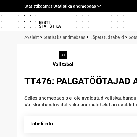
Statistika andmebaas
Lõpetatud tabelid
Sots
Vali tabel
TT476: PALGATÖÖTAJAD A
Selles andmebaasis ei ole avaldatud väliskaubandus
Väliskaubandusstatistika andmetabelid on avaldat
Tabeli info