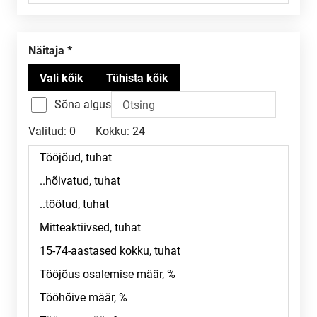
Näitaja
Sõna algus
Valitud:
0
Kokku:
24