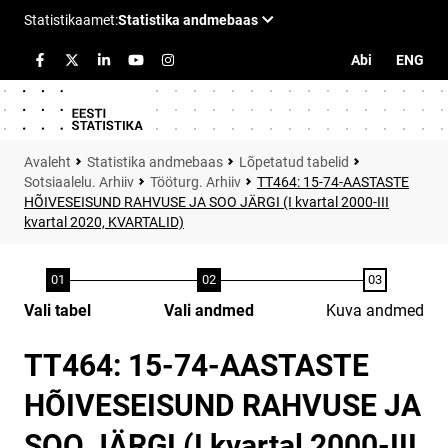
Abi
ENG
Statistika andmebaas
Lõpetatud tabelid
Sotsiaalelu. Arhiiv
Tööturg. Arhiiv
TT464: 15-74-AASTASTE
HÕIVESEISUND RAHVUSE JA SOO JÄRGI (I kvartal 2000-III
kvartal 2020, KVARTALID)
Vali tabel
Vali andmed
Kuva andmed
TT464: 15-74-AASTASTE
HÕIVESEISUND RAHVUSE JA
SOO JÄRGI (I kvartal 2000-III