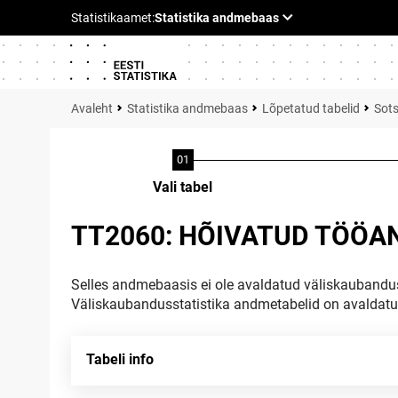
Statistika andmebaas
Lõpetatud tabelid
Sots
Vali tabel
TT2060: HÕIVATUD TÖÖAND
Selles andmebaasis ei ole avaldatud väliskaubandus
Väliskaubandusstatistika andmetabelid on avaldat
Tabeli info