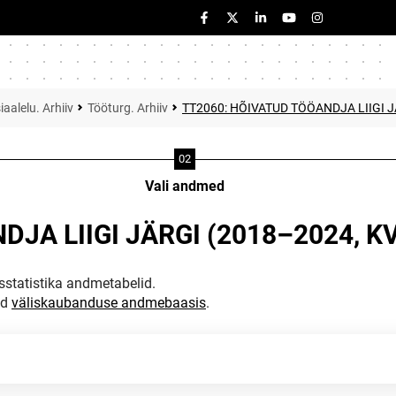
iaalelu. Arhiiv
Tööturg. Arhiiv
TT2060: HÕIVATUD TÖÖANDJA LIIGI J
Vali andmed
JA LIIGI JÄRGI (2018–2024, K
statistika andmetabelid.
ud
väliskaubanduse andmebaasis
.