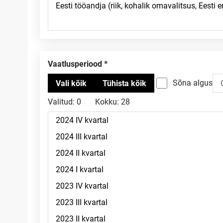
Vaatlusperiood
Sõna algus
Valitud:
0
Kokku:
28