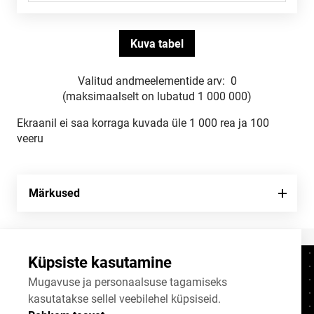
Valitud andmeelementide arv:
0
(maksimaalselt on lubatud 1 000 000)
Ekraanil ei saa korraga kuvada üle 1 000 rea ja 100
veeru
Märkused
Küpsiste kasutamine
Kontaktid
+372 625 9300
Mugavuse ja personaalsuse tagamiseks
kasutatakse sellel veebilehel küpsiseid.
stat@stat.ee