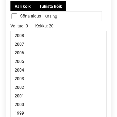
Sõna algus
Valitud:
0
Kokku:
20