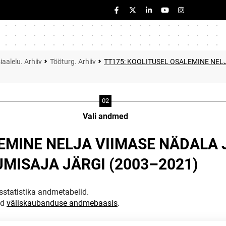
iaalelu. Arhiiv
Tööturg. Arhiiv
TT175: KOOLITUSEL OSALEMINE NE
Vali andmed
LEMINE NELJA VIIMASE NÄDAL
UMISAJA JÄRGI (2003–2021)
statistika andmetabelid.
ud
väliskaubanduse andmebaasis
.