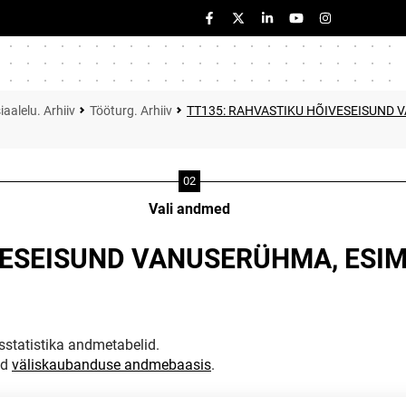
iaalelu. Arhiiv
Tööturg. Arhiiv
TT135: RAHVASTIKU HÕIVESEISUND 
Vali andmed
VESEISUND VANUSERÜHMA, ESIM
statistika andmetabelid.
ud
väliskaubanduse andmebaasis
.