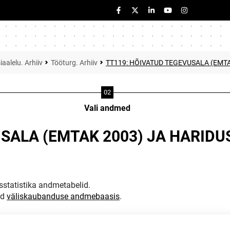
iaalelu. Arhiiv
Tööturg. Arhiiv
TT119: HÕIVATUD TEGEVUSALA (EMTA
Vali andmed
SALA (EMTAK 2003) JA HARIDU
statistika andmetabelid.
ud
väliskaubanduse andmebaasis
.