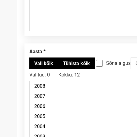
Aasta
Sõna algus
Valitud:
0
Kokku:
12