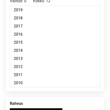
Valitud:
0
Kokku:
12
Rahvus