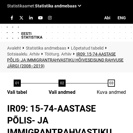
Abi
ENG
Statistika andmebaas
Lõpetatud tabelid
Sotsiaalelu. Arhiiv
Tööturg. Arhiiv
IR09: 15-74-AASTASE
PÕLIS- JA IMMIGRANTRAHVASTIKU HÕIVESEISUND RAHVUSE
JÄRGI (2008–2019)
Vali tabel
Vali andmed
Kuva andmed
IR09: 15-74-AASTASE
PÕLIS- JA
IMMIGRANTRAHVASTIKU