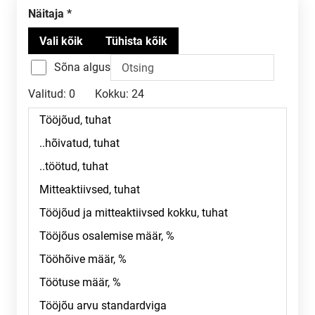
Näitaja
Sõna algus
Valitud:
0
Kokku:
24