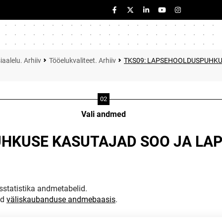
iaalelu. Arhiiv
Tööelukvaliteet. Arhiiv
TKS09: LAPSEHOOLDUSPUHKUS
Vali andmed
HKUSE KASUTAJAD SOO JA LAP
statistika andmetabelid.
ud
väliskaubanduse andmebaasis
.