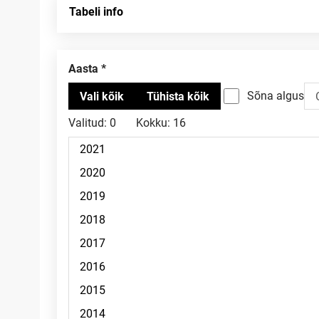
Tabeli info
Aasta
Sõna algus
Valitud:
0
Kokku:
16