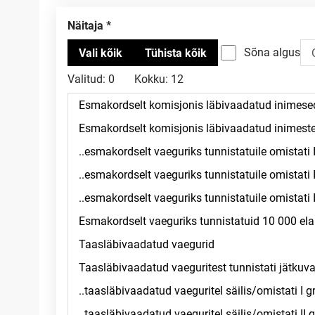
Näitaja
Sõna algus
Valitud:
0
Kokku:
12