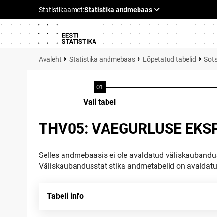
Statistika andmebaas
Lõpetatud tabelid
Sots
Vali tabel
THV05: VAEGURLUSE EKSP
Selles andmebaasis ei ole avaldatud väliskaubandus
Väliskaubandusstatistika andmetabelid on avaldat
Tabeli info