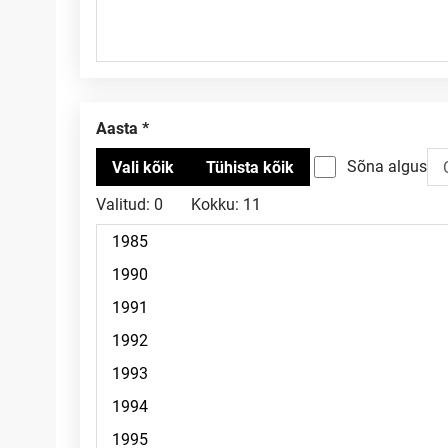
Aasta
Sõna algus
Valitud:
0
Kokku:
11