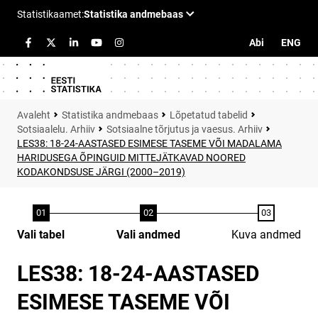
Abi
ENG
Statistika andmebaas
Lõpetatud tabelid
Sotsiaalelu. Arhiiv
Sotsiaalne tõrjutus ja vaesus. Arhiiv
LES38: 18-24-AASTASED ESIMESE TASEME VÕI MADALAMA
HARIDUSEGA ÕPINGUID MITTEJÄTKAVAD NOORED
KODAKONDSUSE JÄRGI (2000–2019)
Vali tabel
Vali andmed
Kuva andmed
LES38: 18-24-AASTASED
ESIMESE TASEME VÕI