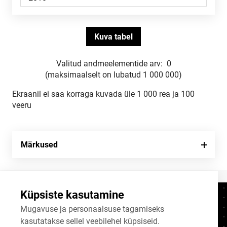
Valitud andmeelementide arv:
0
(maksimaalselt on lubatud 1 000 000)
Ekraanil ei saa korraga kuvada üle 1 000 rea ja 100
veeru
Märkused
Küpsiste kasutamine
Kontaktid
+372 625 9300
Mugavuse ja personaalsuse tagamiseks
kasutatakse sellel veebilehel küpsiseid.
stat@stat.ee