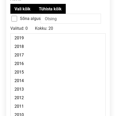
Sõna algus
Valitud:
0
Kokku:
20